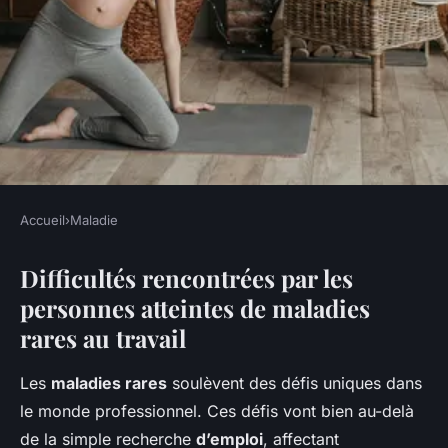
Accueil
›
Maladie
MALADIE
Difficultés rencontrées par les
Difficultés et solutions pour
personnes atteintes de maladies
l'emploi quand on est atteint
rares au travail
d'une maladie rare
Les
maladies rares
soulèvent des défis uniques dans
William
•
15 février 2025
•
5 min de lecture
le monde professionnel. Ces défis vont bien au-delà
de la simple recherche
d’emploi
, affectant