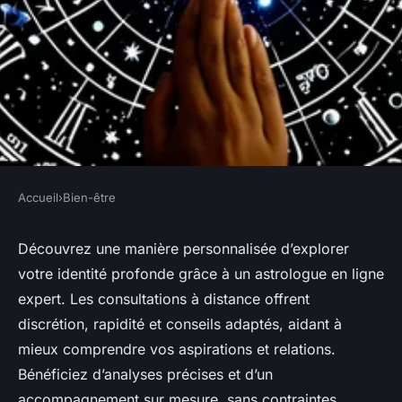
Accueil
›
Bien-être
BIEN-ÊTRE
Découvrez votre essence avec
Découvrez une manière personnalisée d’explorer
votre identité profonde grâce à un astrologue en ligne
un astrologue en ligne expert
expert. Les consultations à distance offrent
discrétion, rapidité et conseils adaptés, aidant à
William
•
20 juin 2025
•
3 min de lecture
mieux comprendre vos aspirations et relations.
Bénéficiez d’analyses précises et d’un
accompagnement sur mesure, sans contraintes