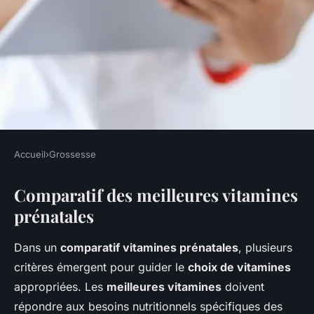
Accueil
›
Grossesse
GROSSESSE
Comparatif des meilleures vitamines
Comparatif des meilleures
prénatales
vitamines prénatales
Dans un
comparatif vitamines prénatales
, plusieurs
William
•
22 février 2025
•
6 min de lecture
critères émergent pour guider le
choix de vitamines
appropriées. Les
meilleures vitamines
doivent
répondre aux besoins nutritionnels spécifiques des