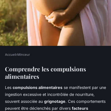
Accueil
›
Minceur
MINCEUR
Comprendre les compulsions
Compulsions alimentaires et
alimentaires
grignotage: comment
reprendre le contrôle?
Les
compulsions alimentaires
se manifestent par une
ingestion excessive et incontrôlée de nourriture,
William
•
27 février 2025
•
5 min de lecture
souvent associée au
grignotage
. Ces comportements
peuvent être déclenchés par divers
facteurs